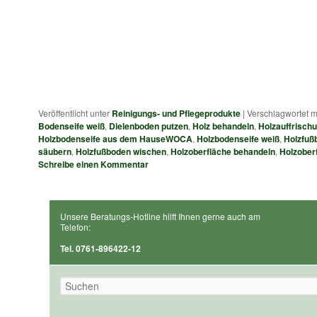
Veröffentlicht unter
Reinigungs- und Pflegeprodukte
|
Verschlagwortet m
Bodenseife weiß
,
Dielenboden putzen
,
Holz behandeln
,
Holzauffrisch
Holzbodenseife aus dem HauseWOCA
,
Holzbodenseife weiß
,
Holzfuß
säubern
,
Holzfußboden wischen
,
Holzoberfläche behandeln
,
Holzober
Schreibe einen Kommentar
Unsere Beratungs-Hotline hilft Ihnen gerne auch am
Telefon:
Tel. 0761-896422-12
Suchen