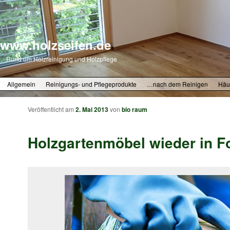
www.holzseifen.de
Rund um Holzreinigung und Holzpflege
Zum primären Inhalt springen
Zum sekundären Inhalt springen
Allgemein
Reinigungs- und Pflegeprodukte
…nach dem Reinigen
Häu
Veröffentlicht am
2. Mai 2013
von
bio raum
Holzgartenmöbel wieder in F