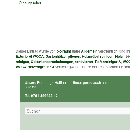
–
Ölsaugtücher
Dieser Eintrag wurde von
bio raum
unter
Allgemein
veröffentlicht und m
Exterioröl WOCA
,
Gartenhölzer pflegen
,
Holzmöbel reinigen
,
Holzmöbe
reinigen
,
Oxidationserscheinungen
,
renovieren
,
Tiefenreiniger A
,
WOC
WOCA Holzentgrauer A
verschlagwortet. Setze ein Lesezeichen für de
Unsere Beratungs-Hotline hilft Ihnen gerne auch am
Telefon:
Tel. 0761-896422-12
Suchen