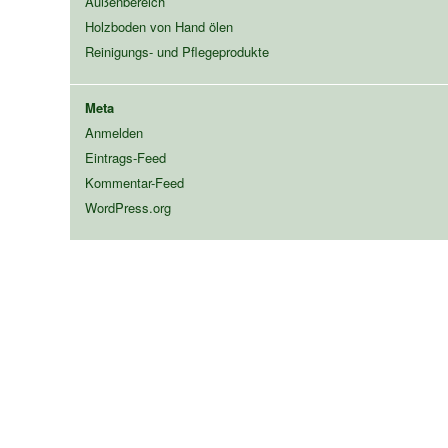
Außenbereich
Holzboden von Hand ölen
Reinigungs- und Pflegeprodukte
Meta
Anmelden
Eintrags-Feed
Kommentar-Feed
WordPress.org